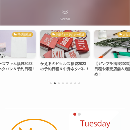
Scroll
袋
雑貨&キャラクター福袋
おもちゃ福袋
23
かえるのピクルス福袋2023
【ガンプラ福袋2023】予約
フレイ
程！
の予約日程＆中身ネタバレ！
日程や販売店舗＆通販のまと
の予
め！
のま