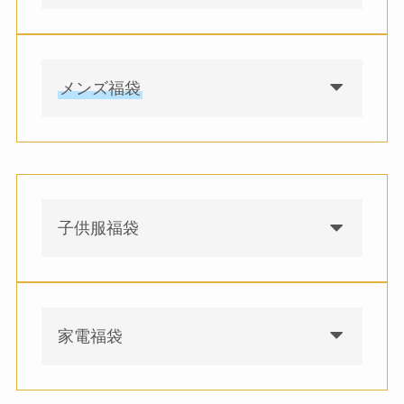
【サマンサモスモス福袋
レディース福袋
2023】中身ネタバレ！予
メンズ福袋
約や再入荷についても！
2022年10月14日
【ヴィヴィアン福袋
メンズ福袋
2023】予約＆中身ネタバ
【アメリカンホリック福
メンズ福袋
レと口コミのまとめ！
袋2023】予約/再販と中身
ネタバレや口コミについ
子供服福袋
て！
2022年10月9日
ロデオクラウンズ福袋
子供服福袋
2023の中身ネタバレ＆予
【レピピアルマリオ福袋
子供服福袋
約と店頭販売について！
2023】予約＆中身ネタバ
家電福袋
【ヴィヴィアン福袋
レ！楽天など販売店を網
メンズ福袋
2023】予約＆中身ネタバ
羅！
レと口コミのまとめ！
【鎌倉シャツ福袋2023】
メンズ福袋
【ケーズデンキ福袋
2022年10月18日
家電福袋