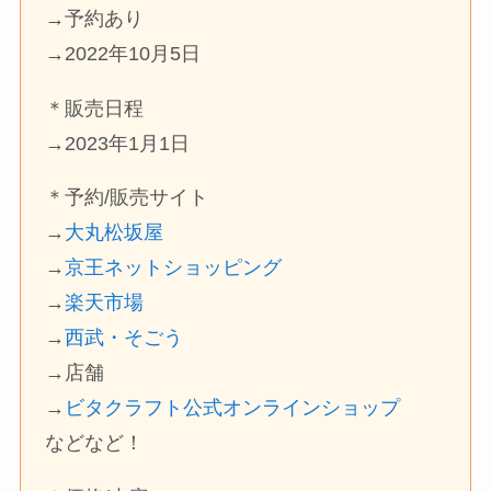
→予約あり
→2022年10月5日
＊販売日程
→2023年1月1日
＊予約/販売サイト
→
大丸松坂屋
→
京王ネットショッピング
→
楽天市場
→
西武・そごう
→店舗
→
ビタクラフト公式オンラインショップ
などなど！