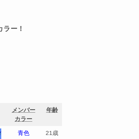
カラー！
メンバー
年齢
カラー
青色
21歳