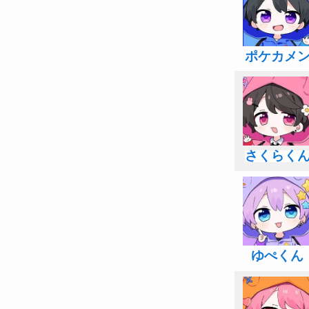
ポケカメ
さくらく
ゆぺくん