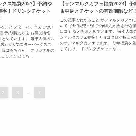
クス福袋2023】予約や
【サンマルクカフェ福袋2023】予
確率！ドリンクチケット
＆中身とチケットの有効期限など
！
この記事でわかること サンマルクカフェ
いて 予約/販売日程 予約/購入方法 お得な
ること スターバックスについ
口コミ などをまとめています。 毎年人気
程 予約/購入方法 お得な情報
ンマルクカフェ福袋♪ チョコクロが特に人
まとめています。 毎年人気のス
のサンマルクカフェですが、 毎年福袋を
袋♪ 大人気スターバックスの
しており、 ドリンクチケットな...
ー豆はもちろん、 オリジナルの
ていて とても...
2
3
...
7