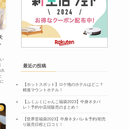
天
レ
つい
報
最近の投稿
の久
と
中に
【ホットスポット】ロケ地のホテルはどこ？
精進マウントホテル！
【ふくふくにゃんこ福袋2023】中身ネタバ
レ！予約や店頭販売のまとめ！
袋
【世界堂福袋2023】中身ネタバレ＆予約/初売
り販売日程と口コミ！