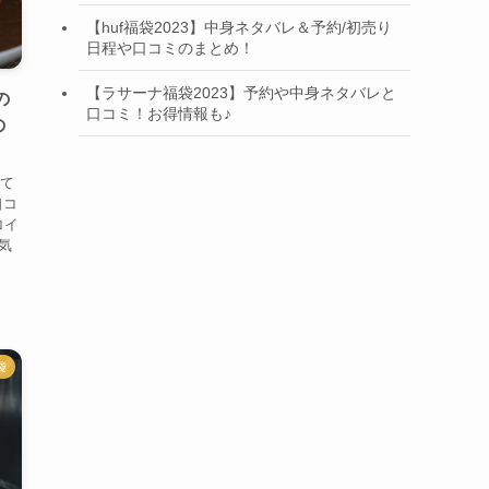
【huf福袋2023】中身ネタバレ＆予約/初売り
日程や口コミのまとめ！
【ラサーナ福袋2023】予約や中身ネタバレと
の
口コミ！お得情報も♪
の
いて
口コ
コイ
気
ま
袋