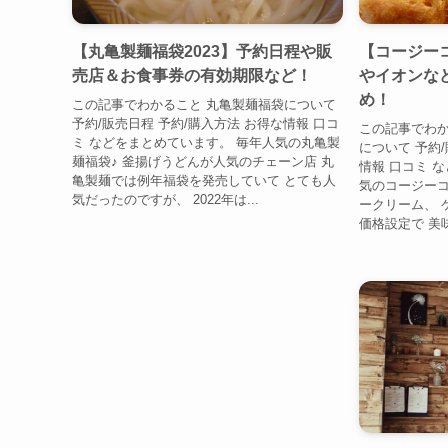
【丸亀製麺福袋2023】予約日程や販
【コージーコ
売店＆お食事券の有効期限など！
やイオンな
め！
この記事でわかること 丸亀製麺福袋について
予約/販売日程 予約/購入方法 お得な情報 口コ
この記事でわか
ミ などをまとめています。 毎年人気の丸亀製
について 予約/
麺福袋♪ 釜揚げうどんが人気のチェーン店 丸
情報 口コミ 
亀製麺では例年福袋を発売していて とても人
気のコージーコ
気だったのですが、 2022年は...
ークリーム、 
価格設定で 美味