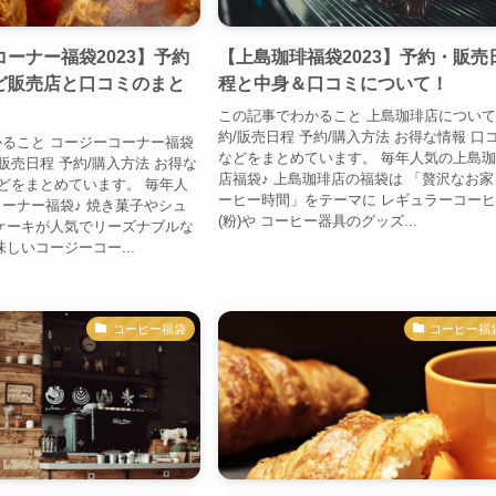
ーナー福袋2023】予約
【上島珈琲福袋2023】予約・販売
ど販売店と口コミのまと
程と中身＆口コミについて！
この記事でわかること 上島珈琲店について
約/販売日程 予約/購入方法 お得な情報 口
ること コージーコーナー福袋
などをまとめています。 毎年人気の上島
販売日程 予約/購入方法 お得な
店福袋♪ 上島珈琲店の福袋は 「贅沢なお家
などをまとめています。 毎年人
ーヒー時間」をテーマに レギュラーコー
ーナー福袋♪ 焼き菓子やシュ
(粉)や コーヒー器具のグッズ...
ケーキが人気でリーズナブルな
しいコージーコー...
コーヒー福袋
コーヒー福