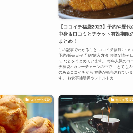
【ココイチ福袋2023】予約や歴代
中身＆口コミとチケット有効期限
まとめ！
この記事でわかること ココイチ福袋につ
予約/販売日程 予約/購入方法 お得な情報 
ミ などをまとめています。 毎年人気のコ
チ福袋♪ カレーチェーンの中で、 とても人
のあるココイチから 福袋が発売されてい
す。 お食事補助券やレトルトカ...
スイーツ福袋
カフェ系福