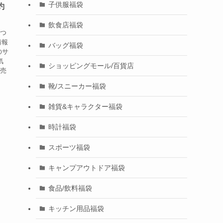
子供服福袋
約
！
飲食店福袋
につ
情報
バッグ福袋
のサ
気
ショッピングモール/百貨店
発売
靴/スニーカー福袋
雑貨&キャラクター福袋
時計福袋
スポーツ福袋
キャンプアウトドア福袋
食品/飲料福袋
キッチン用品福袋