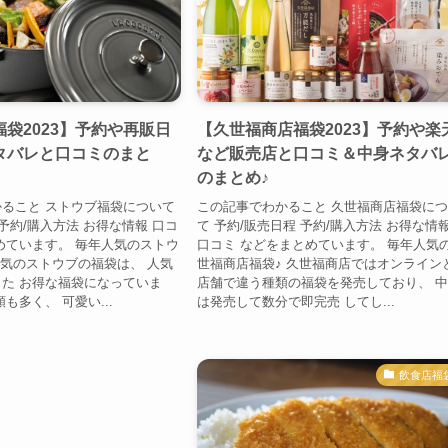
袋2023】予約や再販日
【久世福商店福袋2023】予約や楽
タバレと口コミのまと
など販売店と口コミ＆中身ネタバ
のまとめ♪
ること ストウブ福袋について
この記事でわかること 久世福商店福袋に
予約/購入方法 お得な情報 口コ
て 予約/販売日程 予約/購入方法 お得な情
めています。 毎年人気のストウ
口コミ などをまとめています。 毎年人気
人気のストウブの福袋は、 人気
世福商店福袋♪ 久世福商店ではオンライン
た お得な福袋になっていま
店舗で違う種類の福袋を発売しており、 
も多く、 可愛い...
は発売して数分で即完売 してし...
飲食店福