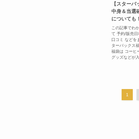
【スターバッ
中身＆当選
についても
この記事でわか
て 予約/販売日
口コミ などを
ターバックス福
福袋は コーヒ
グッズなどが入っ
1