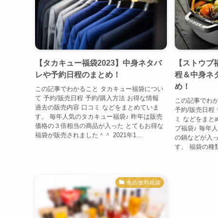
【タカキュー福袋2023】中身ネタバ
【ストウブ福
レや予約日程のまとめ！
程＆中身ネ
め！
この記事でわかること タカキュー福袋につい
て 予約/販売日程 予約/購入方法 お得な情報
この記事でわか
過去の販売内容 口コミ などをまとめていま
予約/販売日程 
す。 毎年人気のタカキュー福袋♪ 昨年は販売
ミ などをまと
価格の３倍相当の商品が入った とてもお得な
ブ福袋♪ 毎年
福袋が販売されました＾＾ 2021年1...
の鍋などが入っ
す。 福袋の種類
食品/飲料福袋