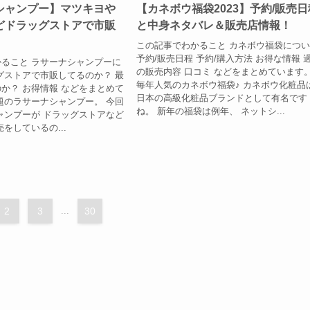
シャンプー】マツキヨや
【カネボウ福袋2023】予約/販売日
どドラッグストアで市販
と中身ネタバレ＆販売店情報！
この記事でわかること カネボウ福袋につ
予約/販売日程 予約/購入方法 お得な情報 
ること ラサーナシャンプーに
の販売内容 口コミ などをまとめています
グストアで市販してるのか？ 最
毎年人気のカネボウ福袋♪ カネボウ化粧品
か？ お得情報 などをまとめて
日本の高級化粧品ブランドとして有名です
題のラサーナシャンプー。 今回
ね。 新年の福袋は例年、 ネットシ...
ャンプーが ドラッグストアなど
をしているの...
2
3
...
30