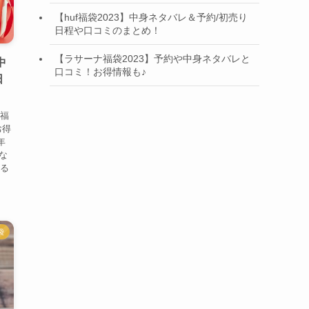
【huf福袋2023】中身ネタバレ＆予約/初売り
日程や口コミのまとめ！
【ラサーナ福袋2023】予約や中身ネタバレと
中
口コミ！お得情報も♪
日
ブ福
お得
年
な
いる
袋