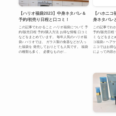
【ハリオ福袋2023】中身ネタバレ＆
【ハホニコ福
予約/初売り日程と口コミ！
身ネタバレ
この記事でわかること ハリオ福袋について 予
この記事でわか
約/販売日程 予約/購入方法 お得な情報 口コミ
予約/販売日程 
などをまとめています。 毎年人気のハリオ福
ミ などをまと
袋♪ ハリオでは、 ガラス製の食器などが入っ
コ福袋♪ ヘア
た福袋を 発売しておりとても人気です。 福袋
ニコではお得な
の種類も多く、 必要なものが...
によって内容が異