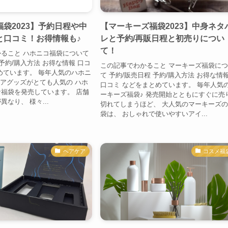
袋2023】予約日程や中
【マーキーズ福袋2023】中身ネタ
と口コミ！お得情報も♪
レと予約/再販日程と初売りについ
て！
ること ハホニコ福袋について
予約/購入方法 お得な情報 口コ
この記事でわかること マーキーズ福袋に
めています。 毎年人気のハホニ
て 予約/販売日程 予約/購入方法 お得な情
ケアグッズがとても人気の ハホ
口コミ などをまとめています。 毎年人気
福袋を発売しています。 店舗
ーキーズ福袋♪ 発売開始とともにすぐに売
なり、 様々...
切れてしまうほど、 大人気のマーキーズ
袋は、 おしゃれで使いやすいアイ...
ヘアケア
コスメ福