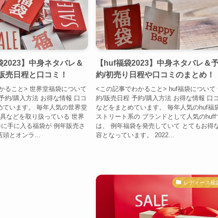
2023】中身ネタバレ＆
【huf福袋2023】中身ネタバレ＆
り販売日程と口コミ！
約/初売り日程や口コミのまとめ！
かること> 世界堂福袋について
<この記事でわかること> huf福袋について
予約/購入方法 お得な情報 口コ
約/販売日程 予約/購入方法 お得な情報 口
めています。 毎年人気の世界堂
などをまとめています。 毎年人気のhuf福
文具などを取り扱っている 世界
ストリート系の ブランドとして人気のhuff
に手に入る福袋が 例年販売さ
は、 例年福袋を発売していて とてもお得
頭とオンラ...
容となっています。 2022...
レディース福