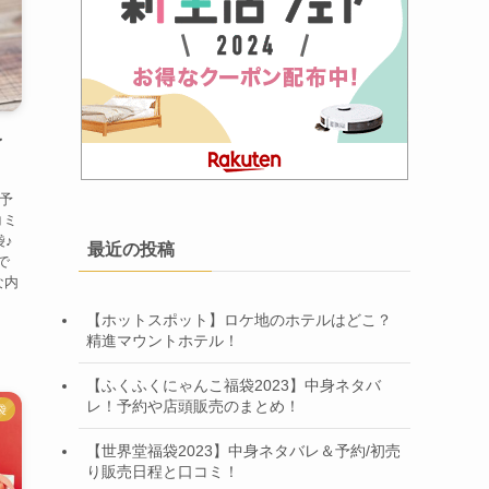
予
 予
コミ
袋♪
最近の投稿
で
な内
【ホットスポット】ロケ地のホテルはどこ？
精進マウントホテル！
【ふくふくにゃんこ福袋2023】中身ネタバ
レ！予約や店頭販売のまとめ！
袋
【世界堂福袋2023】中身ネタバレ＆予約/初売
り販売日程と口コミ！