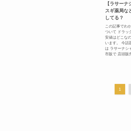
【ラサーナ
スギ薬局な
してる？
この記事でわか
ついて ドラッ
安値はどこなの
います。 今話
は ラサーナシ
市販で 店頭販売
1