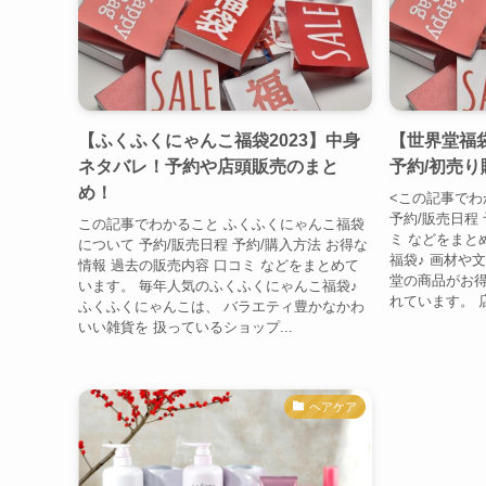
【ふくふくにゃんこ福袋2023】中身
【世界堂福袋
ネタバレ！予約や店頭販売のまと
予約/初売
め！
<この記事でわ
予約/販売日程 
この記事でわかること ふくふくにゃんこ福袋
ミ などをまと
について 予約/販売日程 予約/購入方法 お得な
福袋♪ 画材や
情報 過去の販売内容 口コミ などをまとめて
堂の商品がお得
います。 毎年人気のふくふくにゃんこ福袋♪
れています。 店
ふくふくにゃんこは、 バラエティ豊かなかわ
いい雑貨を 扱っているショップ...
ヘアケア