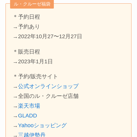
ル・クルーゼ福袋
＊予約日程
→予約あり
→2022年10月27〜12月27日
＊販売日程
→2023年1月1日
＊予約/販売サイト
→
公式オンラインショップ
→全国のル・クルーゼ店舗
→
楽天市場
→
GLADD
→
Yahooショッピング
→
三越伊勢丹