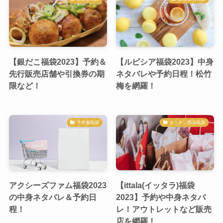
【銀だこ福袋2023】予約＆
【ルピシア福袋2023】中身
先行販売店舗や引換券の期
ネタバレや予約日程！松竹
限など！
梅を網羅！
子供服福袋
キッチン用品福袋
アクシーズファム福袋2023
【ittala(イッタラ)福袋
の中身ネタバレ＆予約日
2023】予約や中身ネタバ
程！
レ！アウトレットなど販売
店を網羅！