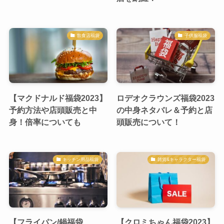
飲食店福袋
子供服福袋
【マクドナルド福袋2023】
ロデオクラウンズ福袋2023
予約方法や店頭販売と中
の中身ネタバレ＆予約と店
身！倍率についても
頭販売について！
キッチン用品福袋
雑貨&キャラクター福袋
【フライパン/鍋福袋
【クロミちゃん福袋2023】