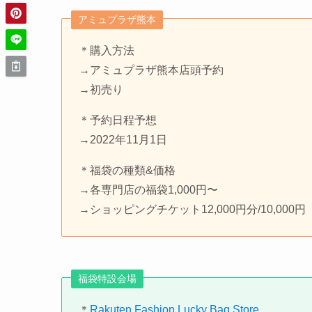
アミュプラザ熊本
＊購入方法
→アミュプラザ熊本店頭予約
→初売り
＊予約日程予想
→2022年11月1日
＊福袋の種類&価格
→各専門店の福袋1,000円〜
→ショッピングチケット12,000円分/10,000
福袋特設会場
＊
Rakuten Fashion Lucky Bag Store