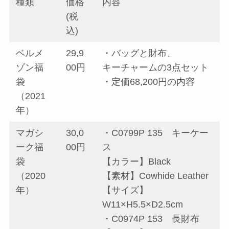
種類
価格
内容
(税
込)
ベルメ
29,9
・バッグと財布、
ゾン福
00円
キーチャームの3点セット
袋
・定価68,200円の内容
（2021
年）
マガシ
30,0
・C0799P 135 キーケー
ーク福
00円
ス
袋
【カラー】Black
（2020
【素材】Cowhide Leather
年）
【サイズ】
W11×H5.5×D2.5cm
・C0974P 153 長財布