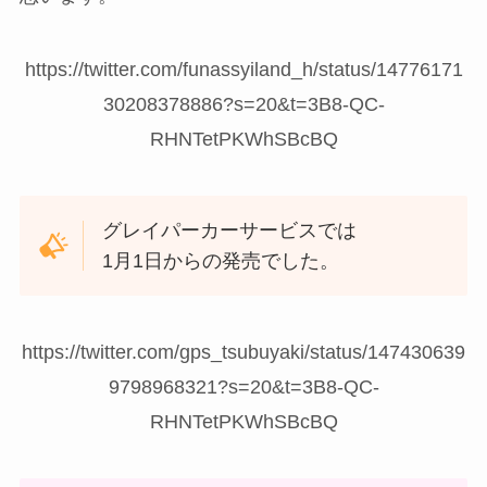
https://twitter.com/funassyiland_h/status/14776171
30208378886?s=20&t=3B8-QC-
RHNTetPKWhSBcBQ
グレイパーカーサービスでは
1月1日からの発売でした。
https://twitter.com/gps_tsubuyaki/status/147430639
9798968321?s=20&t=3B8-QC-
RHNTetPKWhSBcBQ