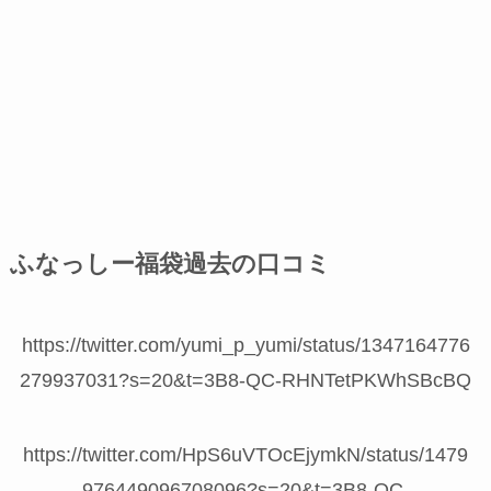
ふなっしー福袋過去の口コミ
https://twitter.com/yumi_p_yumi/status/1347164776
279937031?s=20&t=3B8-QC-RHNTetPKWhSBcBQ
https://twitter.com/HpS6uVTOcEjymkN/status/1479
976449096708096?s=20&t=3B8-QC-