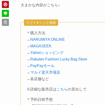
大まかな内容がこちら↓
ラブトキシック福袋
＊購入方法
→
NARUMIYA ONLINE
→
MAGASEEK
→
Yahooショッピング
→
Rakuten Fashion Lucky Bag Store
→
PayPayモール
→
マルイ楽天市場店
→各店舗など
※詳細な販売店は
こちら
の見出しで
＊予約日程予想