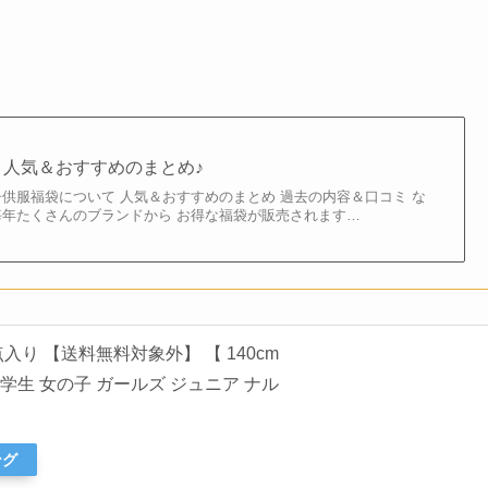
】人気＆おすすめのまとめ♪
子供服福袋について 人気＆おすすめのまとめ 過去の内容＆口コミ な
毎年たくさんのブランドから お得な福袋が販売されます…
 4点入り 【送料無料対象外】 【 140cm
小学生 中学生 女の子 ガールズ ジュニア ナル
ング