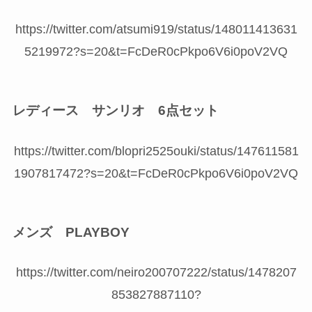
https://twitter.com/atsumi919/status/148011413631
5219972?s=20&t=FcDeR0cPkpo6V6i0poV2VQ
レディース サンリオ 6点セット
https://twitter.com/blopri2525ouki/status/147611581
1907817472?s=20&t=FcDeR0cPkpo6V6i0poV2VQ
メンズ PLAYBOY
https://twitter.com/neiro200707222/status/1478207
853827887110?