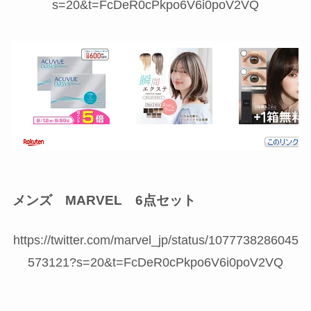
s=20&t=FcDeR0cPkpo6V6i0poV2VQ
メンズ MARVEL 6点セット
https://twitter.com/marvel_jp/status/1077738286045
573121?s=20&t=FcDeR0cPkpo6V6i0poV2VQ