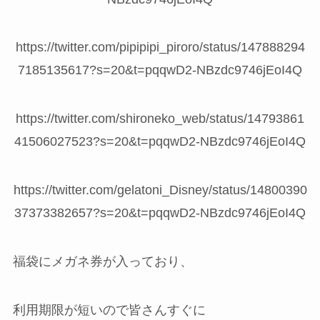
https://twitter.com/pipipipi_piroro/status/147888294
7185135617?s=20&t=pqqwD2-NBzdc9746jEoI4Q
https://twitter.com/shironeko_web/status/14793861
41506027523?s=20&t=pqqwD2-NBzdc9746jEoI4Q
https://twitter.com/gelatoni_Disney/status/14800390
37373382657?s=20&t=pqqwD2-NBzdc9746jEoI4Q
福袋にメガネ券が入っており、
利用期限が短いので皆さんすぐに