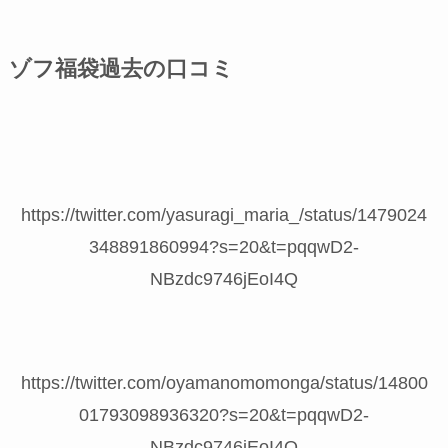
ゾフ福袋過去の口コミ
https://twitter.com/yasuragi_maria_/status/1479024
348891860994?s=20&t=pqqwD2-
NBzdc9746jEoI4Q
https://twitter.com/oyamanomomonga/status/14800
01793098936320?s=20&t=pqqwD2-
NBzdc9746jEoI4Q