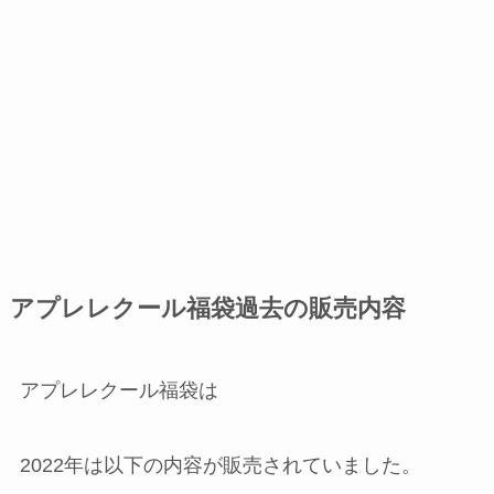
アプレレクール福袋過去の販売内容
アプレレクール福袋は
2022年は以下の内容が販売されていました。