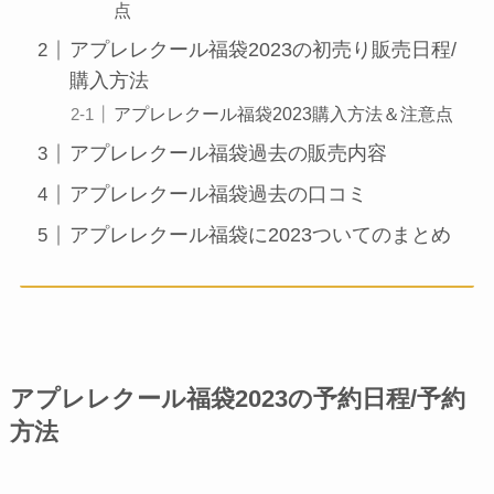
点
アプレレクール福袋2023の初売り販売日程/
購入方法
アプレレクール福袋2023購入方法＆注意点
アプレレクール福袋過去の販売内容
アプレレクール福袋過去の口コミ
アプレレクール福袋に2023ついてのまとめ
アプレレクール福袋2023の予約日程/予約
方法