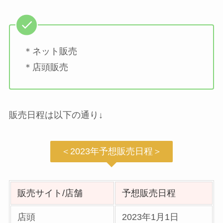
＊ネット販売
＊店頭販売
販売日程は以下の通り↓
＜2023年予想販売日程＞
販売サイト/店舗
予想販売日程
店頭
2023年1月1日