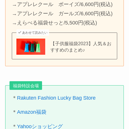
→アプレレクール ボーイズ/6,600円(税込)
→アプレレクール ガールズ/6,600円(税込)
→えらべる福袋せっと/5,500円(税込)
あわせて読みたい
【子供服福袋2023】人気＆お
すすめのまとめ♪
福袋特設会場
＊
Rakuten Fashion Lucky Bag Store
＊
Amazon福袋
＊
Yahooショッピング