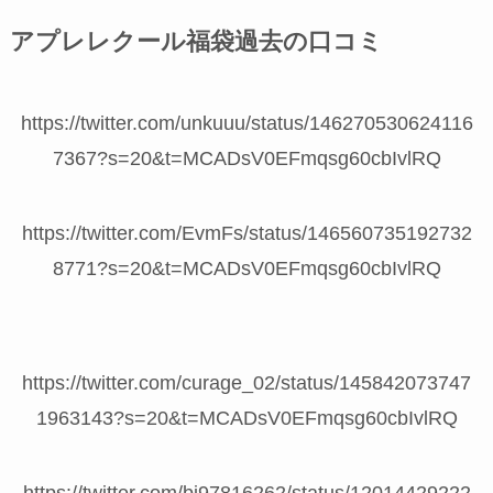
アプレレクール福袋過去の口コミ
https://twitter.com/unkuuu/status/146270530624116
7367?s=20&t=MCADsV0EFmqsg60cbIvlRQ
https://twitter.com/EvmFs/status/146560735192732
8771?s=20&t=MCADsV0EFmqsg60cbIvlRQ
https://twitter.com/curage_02/status/145842073747
1963143?s=20&t=MCADsV0EFmqsg60cbIvlRQ
https://twitter.com/bi97816262/status/12014429222