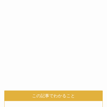
この記事でわかること