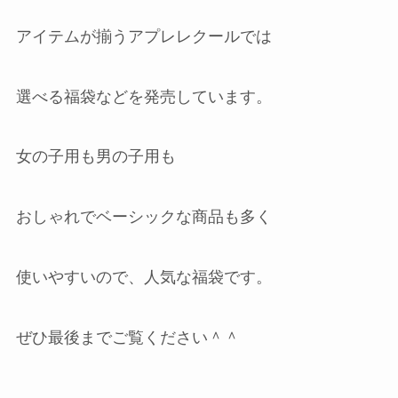
アイテムが揃うアプレレクールでは
選べる福袋などを発売しています。
女の子用も男の子用も
おしゃれでベーシックな商品も多く
使いやすいので、人気な福袋です。
ぜひ最後までご覧ください＾＾