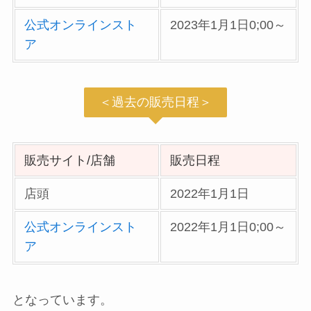
公式オンラインスト
2023年1月1日0;00～
ア
＜過去の販売日程＞
販売サイト/店舗
販売日程
店頭
2022年1月1日
公式オンラインスト
2022年1月1日0;00～
ア
となっています。