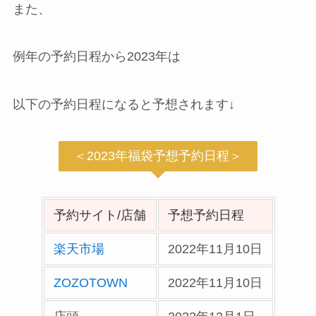
また、
例年の予約日程から2023年は
以下の予約日程になると予想されます↓
＜2023年福袋予想予約日程＞
予約サイト/店舗
予想予約日程
楽天市場
2022年11月10日
ZOZOTOWN
2022年11月10日