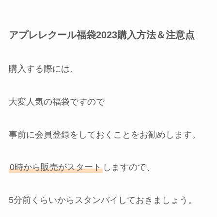
アプレレクール福袋2023購入方法＆注意点
購入する際には、
大変人気の福袋ですので
事前に会員登録をしておくことをお勧めします。
0時から販売がスタート
しますので、
5分前くらいからスタンバイしておきましょう。