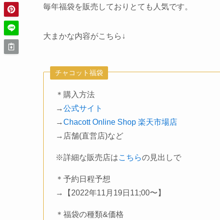
毎年福袋を販売しておりとても人気です。
大まかな内容がこちら↓
チャコット福袋
＊購入方法
→
公式サイト
→
Chacott Online Shop 楽天市場店
→店舗(直営店)など
※詳細な販売店は
こちら
の見出しで
＊予約日程予想
→【2022年11月19日11;00〜】
＊福袋の種類&価格