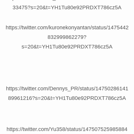
33475?s=20&t=YH1Tu80e92PRDXT786cz5A
https://twitter.com/kuronekonyantan/status/1475442
832999862279?
s=20&t=YH1Tu80e92PRDXT786cz5A
https://twitter.com/Dennys_PR/status/14750286141
89961216?s=20&t=YH1Tu80e92PRDXT786cz5A
https://twitter.com/Yu358/status/147507525985884