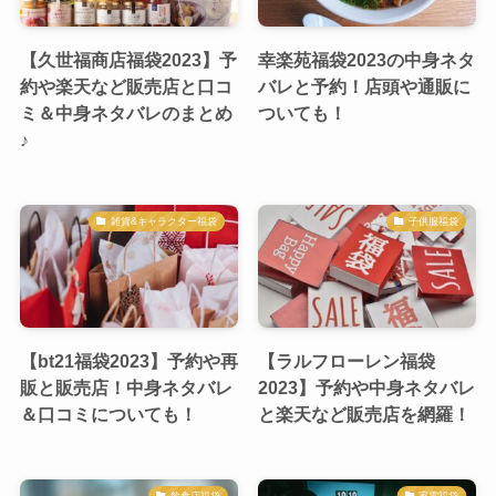
【久世福商店福袋2023】予
幸楽苑福袋2023の中身ネタ
約や楽天など販売店と口コ
バレと予約！店頭や通販に
ミ＆中身ネタバレのまとめ
ついても！
♪
雑貨&キャラクター福袋
子供服福袋
【bt21福袋2023】予約や再
【ラルフローレン福袋
販と販売店！中身ネタバレ
2023】予約や中身ネタバレ
＆口コミについても！
と楽天など販売店を網羅！
飲食店福袋
家電福袋