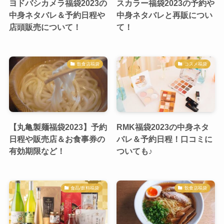
ヨドバシカメラ福袋2023の
スカラー福袋2023の予約や
中身ネタバレ＆予約日程や
中身ネタバレと再販につい
店頭販売について！
て！
飲食店福袋
コスメ福袋
【丸亀製麺福袋2023】予約
RMK福袋2023の中身ネタ
日程や販売店＆お食事券の
バレ＆予約日程！口コミに
有効期限など！
ついても♪
食品/飲料福袋
飲食店福袋