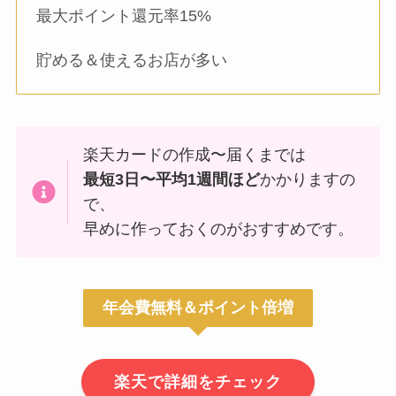
最大ポイント還元率15%
貯める＆使えるお店が多い
楽天カードの作成〜届くまでは
最短3日〜平均1週間ほど
かかりますの
で、
早めに作っておくのがおすすめです。
年会費無料＆ポイント倍増
楽天で詳細をチェック