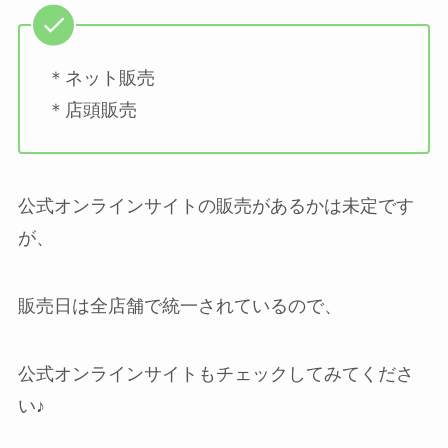
＊ネット販売
＊店頭販売
公式オンラインサイトの販売があるかは未定です
が、
販売日は全店舗で統一されているので、
公式オンラインサイトもチェックしてみてくださ
い♪