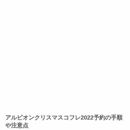
アルビオンクリスマスコフレ2022予約の手順
や注意点