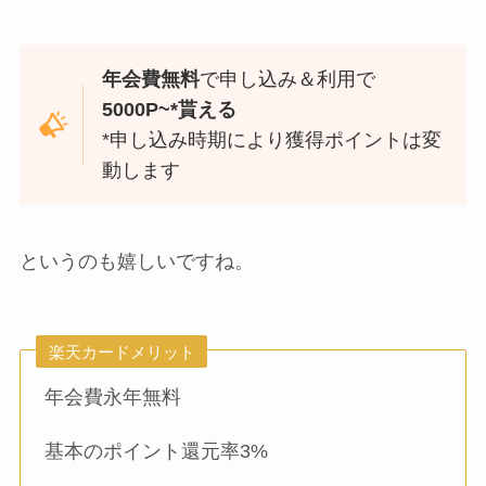
年会費無料
で申し込み＆利用で
5000P~*貰える
*申し込み時期により獲得ポイントは変
動します
というのも嬉しいですね。
楽天カードメリット
年会費永年無料
基本のポイント還元率3%