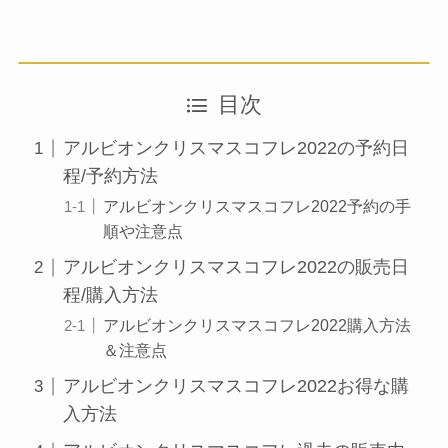
目次
アルビオンクリスマスコフレ2022の予約日
程/予約方法
アルビオンクリスマスコフレ2022予約の手
順や注意点
アルビオンクリスマスコフレ2022の販売日
程/購入方法
アルビオンクリスマスコフレ2022購入方法
＆注意点
アルビオンクリスマスコフレ2022お得な購
入方法