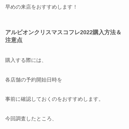
早めの来店をおすすめします！
アルビオンクリスマスコフレ2022購入方法＆
注意点
購入する際には、
各店舗の予約開始日時を
事前に確認しておくのをおすすめします。
今回調査したところ、