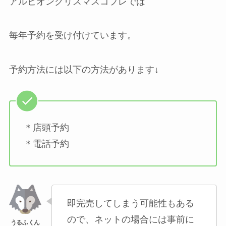
アルビオンクリスマスコフレでは
毎年予約を受け付けています。
予約方法には以下の方法があります↓
＊店頭予約
＊電話予約
即完売してしまう可能性もある
ので、ネットの場合には事前に