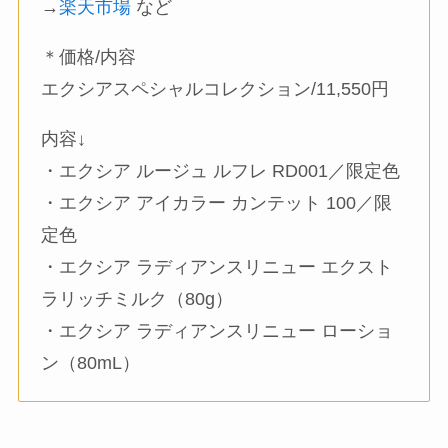
→
楽天市場
など
＊価格/内容
エクシアスペシャルコレクション/11,550円
内容↓
・エクシア ルージュ ルフレ RD001／限定色
・エクシア アイカラー カンテット 100／限
定色
・エクシア ラディアンスリニュー エクスト
ラリッチミルク（80g）
・エクシア ラディアンスリニュー ローショ
ン（80mL）