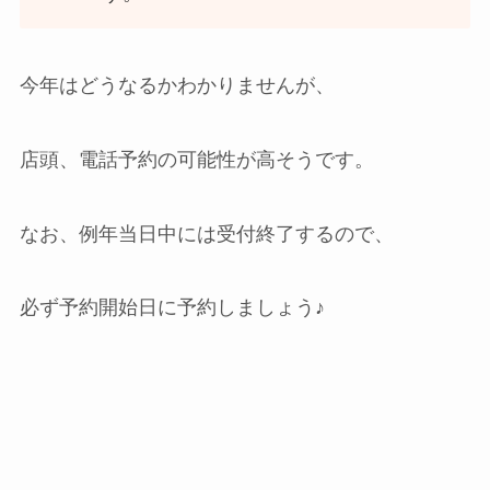
今年はどうなるかわかりませんが、
店頭、電話予約の可能性が高そうです。
なお、例年
当日中には受付終了
するので、
必ず予約開始日に予約しましょう♪