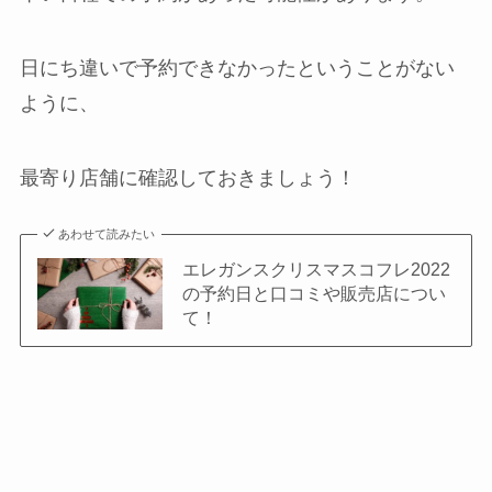
日にち違いで予約できなかったということがない
ように、
最寄り店舗に確認しておきましょう！
あわせて読みたい
エレガンスクリスマスコフレ2022
の予約日と口コミや販売店につい
て！