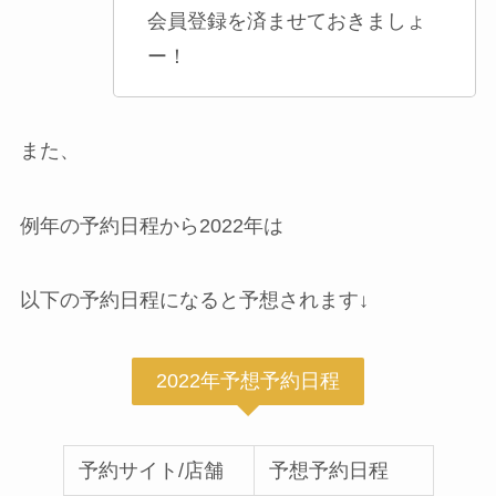
会員登録を済ませておきましょ
ー！
また、
例年の予約日程から2022年は
以下の予約日程になると予想されます↓
2022年予想予約日程
予約サイト/店舗
予想予約日程