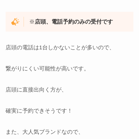
※
店頭、電話予約のみの受付です
店頭の電話は1台しかないことが多いので、
繋がりにくい可能性が高いです。
店頭に直接出向く方が、
確実に予約できそうです！
また、大人気ブランドなので、