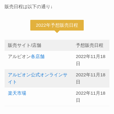
販売日程は以下の通り↓
2022年予想販売日程
販売サイト/店舗
予想販売日程
アルビオン
各店舗
2022年11月18
日
アルビオン公式オンラインサ
2022年11月18
イト
日
楽天市場
2022年11月18
日