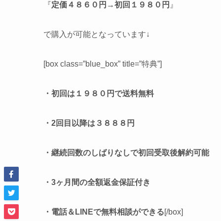
『
定価４８６０円→初回１９８０円
』
で購入が可能となっています↓
[box class=”blue_box” title=”特典”]
・初回は１９８０円で送料無料
・2回目以降は３８８８円
・継続回数のしばりなしで初回受取後解約可能
・3ヶ月間の全額返金保証付き
・電話＆LINEで無料相談ができる
[/box]