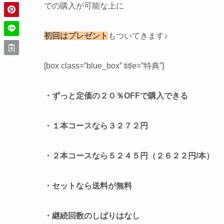
での購入が可能な上に
初回はプレゼント
もついてきます♪
[box class=”blue_box” title=”特典”]
・ずっと定価の２０％OFFで購入できる
・１本コースなら３２７２円
・２本コースなら５２４５円（２６２２円/本）
・セットなら送料が無料
・継続回数のしばりはなし