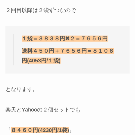
２回目以降は２袋ずつなので
１袋＝３８３８円✖︎２＝７６５６円
送料４５０円＋７６５６円＝８１０６
円(4053円/１袋)
となります。
楽天とYahooの２個セットでも
『
８４６０円(4230円/1袋)
』