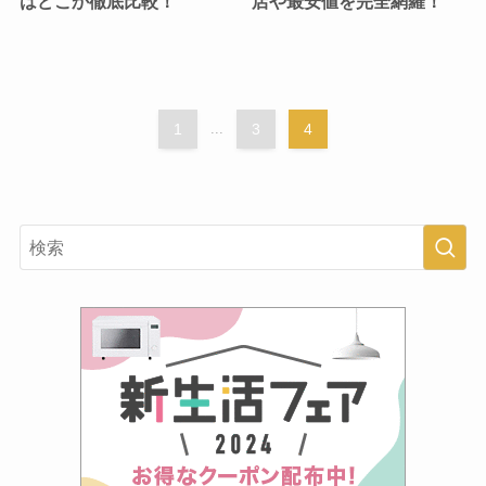
はどこか徹底比較！
店や最安値を完全網羅！
1
...
3
4