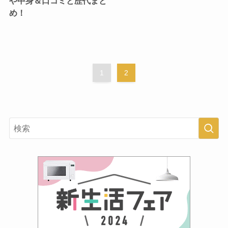
や中身＆口コミと歴代まと
め！
1
2