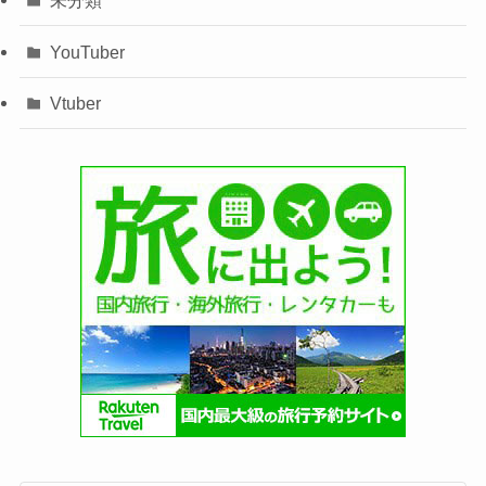
未分類
YouTuber
Vtuber